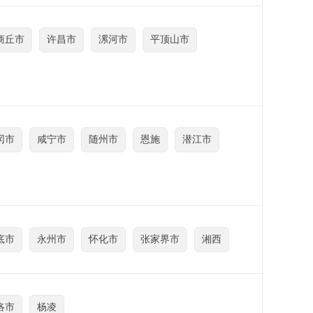
商丘市
许昌市
漯河市
平顶山市
冈市
咸宁市
随州市
恩施
潜江市
底市
永州市
怀化市
张家界市
湘西
洛市
杨凌