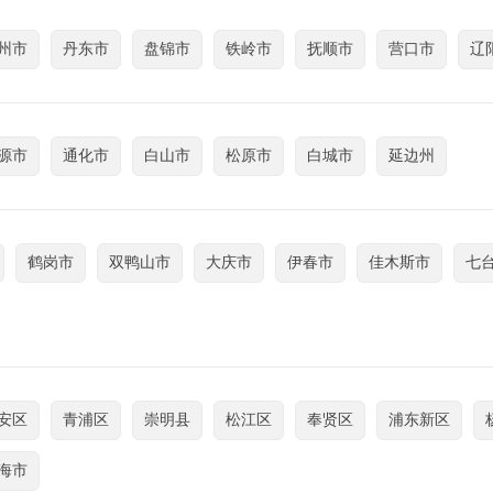
州市
丹东市
盘锦市
铁岭市
抚顺市
营口市
辽
源市
通化市
白山市
松原市
白城市
延边州
鹤岗市
双鸭山市
大庆市
伊春市
佳木斯市
七
安区
青浦区
崇明县
松江区
奉贤区
浦东新区
海市