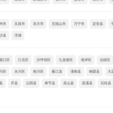
州市
文昌市
东方市
五指山市
万宁市
定安县
沙县
洋浦
渡口区
江北区
沙坪坝区
九龙坡区
南岸区
北碚区
川区
永川区
南川区
綦江县
潼南县
铜梁县
大
县
开县
云阳县
奉节县
巫山县
巫溪县
石柱县