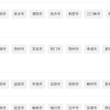
阳市
新乡市
濮阳市
焦作市
鹤壁市
三门峡市
堰市
荆州市
宜昌市
荆门市
鄂州市
孝感市
黄
阳市
益阳市
常德市
岳阳市
邵阳市
郴州市
娄
南市
延安市
榆林市
铜川市
汉中市
安康市
商