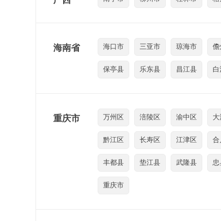
广西
海南省
海口市
三亚市
琼海市
儋
保亭县
乐东县
昌江县
白
重庆市
万州区
涪陵区
渝中区
大
黔江区
长寿区
江津区
合
丰都县
垫江县
武隆县
忠
重庆市