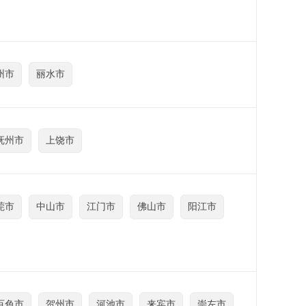
州市
丽水市
抚州市
上饶市
莞市
中山市
江门市
佛山市
阳江市
百色市
贺州市
河池市
来宾市
崇左市