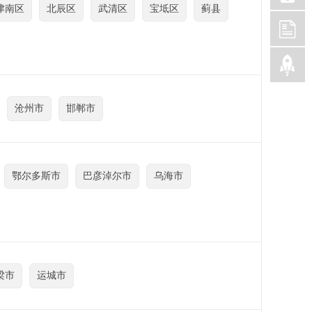
津南区
北辰区
武清区
宝坻区
蓟县
沧州市
邯郸市
鄂尔多斯市
巴彦淖尔市
乌海市
梁市
运城市