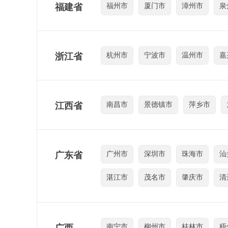
福建省
福州市
厦门市
漳州市
泉
浙江省
杭州市
宁波市
温州市
嘉
江西省
南昌市
景德镇市
萍乡市
广东省
广州市
深圳市
珠海市
汕
湛江市
茂名市
肇庆市
清
南宁市
柳州市
桂林市
梧