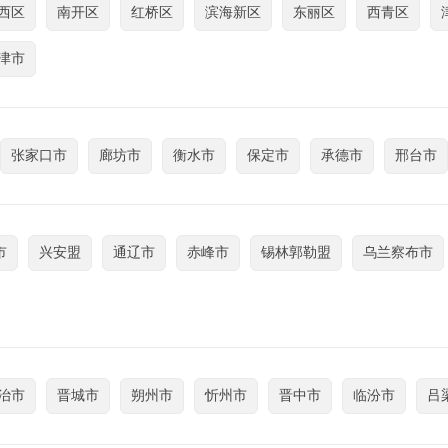
西区
南开区
红桥区
滨海新区
东丽区
西青区
津市
张家口市
廊坊市
衡水市
保定市
承德市
邢台市
市
兴安盟
通辽市
赤峰市
锡林郭勒盟
乌兰察布市
治市
晋城市
朔州市
忻州市
晋中市
临汾市
吕