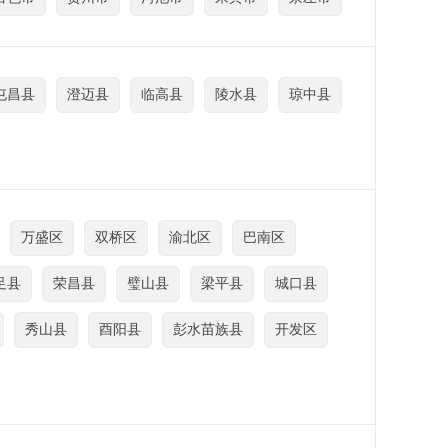
屯昌县
澄迈县
临高县
陵水县
琼中县
万盛区
双桥区
渝北区
巴南区
足县
荣昌县
璧山县
梁平县
城口县
秀山县
酉阳县
彭水苗族县
开发区