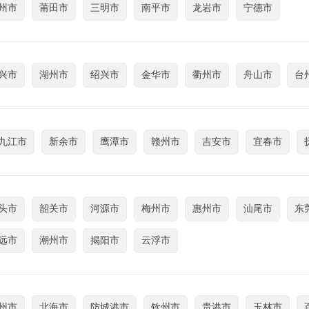
州市
莆田市
三明市
南平市
龙岩市
宁德市
兴市
湖州市
绍兴市
金华市
衢州市
舟山市
台
九江市
新余市
鹰潭市
赣州市
吉安市
宜春市
头市
韶关市
河源市
梅州市
惠州市
汕尾市
东
远市
潮州市
揭阳市
云浮市
州市
北海市
防城港市
钦州市
贵港市
玉林市