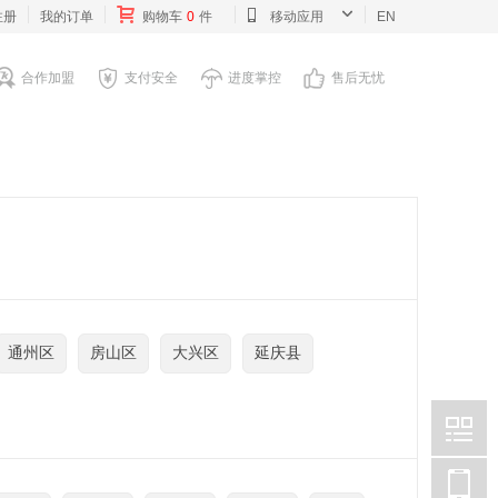
注册
我的订单
购物车
0
件
移动应用
EN
合作加盟
支付安全
进度掌控
售后无忧
通州区
房山区
大兴区
延庆县