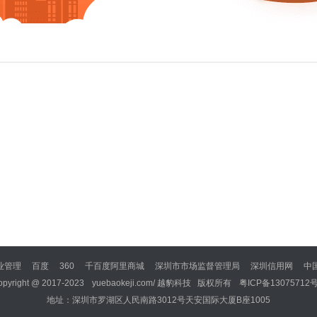
业管理
百度
360
千百度阿里商城
深圳市市场监督管理局
深圳信用网
中
在线
opyright @ 2017-2023
国家税务局
深圳市标准技术研究院
yuebaokeji.com/
越豹科技 版权所有
国家食品药品监督管理总局
粤ICP备13075712号
国家质
地址：深圳市罗湖区人民南路3012号天安国际大厦B座1005